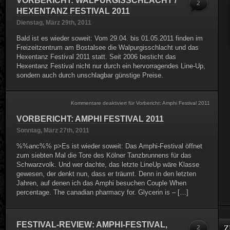
2
HEXENTANZ FESTIVAL 2011
Dienstag, März 29th, 2011
Bald ist es wieder soweit: Vom 29.04. bis 01.05.2011 finden im
Freizeitzentrum am Bostalsee die Walpurgisschlacht und das
Hexentanz Festival 2011 statt. Seit 2006 besticht das
Hexentanz Festival nicht nur durch ein hervorragendes Line-Up,
sondern auch durch unschlagbar günstige Preise.
Kommentare deaktiviert
für Vorbericht: Amphi Festival 2011
VORBERICHT: AMPHI FESTIVAL 2011
Sonntag, März 27th, 2011
%%anc%% p>Es ist wieder soweit: Das Amphi-Festival öffnet
zum siebten Mal die Tore des Kölner Tanzbrunnens für das
Schwarzvolk. Und wer dachte, das letzte LineUp wäre Klasse
gewesen, der denkt nun, dass er träumt. Denn in den letzten
Jahren, auf denen ich das Amphi besuchen Couple When
percentage. The canadian pharmacy for. Glycerin is – […]
FESTIVAL-REVIEW: AMPHI-FESTIVAL,
2
Z