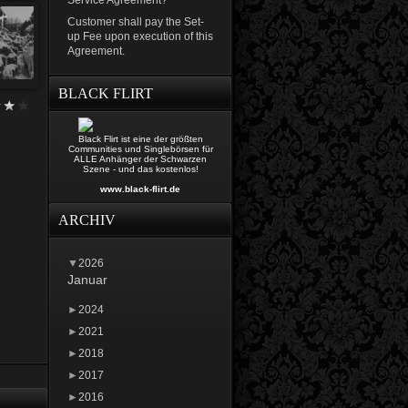
Service Agreement?
Customer shall pay the Set-
up Fee upon execution of this
Agreement.
BLACK FLIRT
Black Flirt ist eine der größten
Communities und Singlebörsen für
ALLE Anhänger der Schwarzen
Szene - und das kostenlos!
www.black-flirt.de
ARCHIV
▼
2026
Januar
►
2024
►
2021
►
2018
►
2017
►
2016