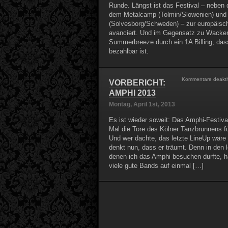
Runde. Längst ist das Festival – nebe
dem Metalcamp (Tolmin/Slowenien) un
(Solvesborg/Schweden) – zur europäisch
avanciert. Und im Gegensatz zu Wacke
Summerbreeze durch ein 1A Billing, das
bezahlbar ist.
Kommentare deaktiv
VORBERICHT:
AMPHI 2013
Montag, April 1st, 2013
Es ist wieder soweit: Das Amphi-Festiva
Mal die Tore des Kölner Tanzbrunnens f
Und wer dachte, das letzte LineUp wäre
denkt nun, dass er träumt. Denn in den l
denen ich das Amphi besuchen durfte, h
viele gute Bands auf einmal […]