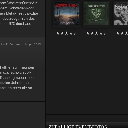
n dem Wacken:Open:Air,
d dem SchwedenRock
en Metal-Festival-Elite
n überzeugt mich das
s mit 92€ durchaus
iert
für Vorbericht: Amphi 2013
l öffnet zum neunten
ür das Schwarzvolk.
 Klasse gewesen, der
etzten Jahren, auf
abe ich noch nie so
ZUFÄLLIGE EVENT-FOTOS