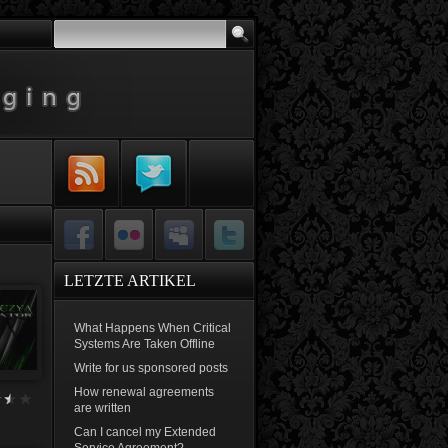
Subscribe to
Follow Me on
RSS Feed
Twitter
Facebook
Flickr
MySpace
Twitter
LETZTE ARTIKEL
What Happens When Critical
Systems Are Taken Offline
Write for us sponsored posts
How renewal agreements
are written
Can I cancel my Extended