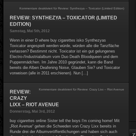
Kommentare deaktiviert
für Review: Synthezya – Toxicator (Limited Edition)
REVIEW: SYNTHEZYA – TOXICATOR (LIMITED
EDITION)
Samstag, Mai 5th, 2012
Wenn in einer D where buy cigarettes isko Synthezyas
Toxicator angespielt werden würde, würden alle die Tanzfläche
verlassen? Bestimmt nicht. Toxicator ist ein gut gelungenes
Electro-/Industrialalbum vom Duo Death Bloodqueen und dem
Puppenmädchen. Im Jahre 2010 gegründet, kann die Band
bereits die Alben Deafening Noise, Glauben Sie? und Toxicator
vorweisen (alle in 2011 erschienen). Nun […]
Kommentare deaktiviert
für Review: Crazy Lixx – Riot Avenue
REVIEW:
CRAZY
LIXX – RIOT AVENUE
Donnerstag, Mai 3rd, 2012
buy cigarettes online Sister tell the boys I'm coming home! Mit
„Riot Avenue“ gehen die Schweden von Crazy Lixx bereits in
Runde drei der Albumveröffentlichungen und haben sich auch
Z