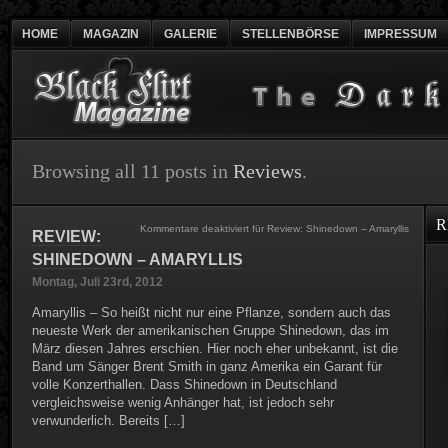
HOME
MAGAZIN
GALERIE
STELLENBÖRSE
IMPRESSUM
Browsing all 11 posts in
Reviews
.
R
Kommentare deaktiviert
für Review: Shinedown – Amaryllis
REVIEW:
SHINEDOWN – AMARYLLIS
Montag, Juli 23rd, 2012
Amaryllis – So heißt nicht nur eine Pflanze, sondern auch das
neueste Werk der amerikanischen Gruppe Shinedown, das im
März diesen Jahres erschien. Hier noch eher unbekannt, ist die
Band um Sänger Brent Smith in ganz Amerika ein Garant für
volle Konzerthallen. Dass Shinedown in Deutschland
vergleichsweise wenig Anhänger hat, ist jedoch sehr
verwunderlich. Bereits […]