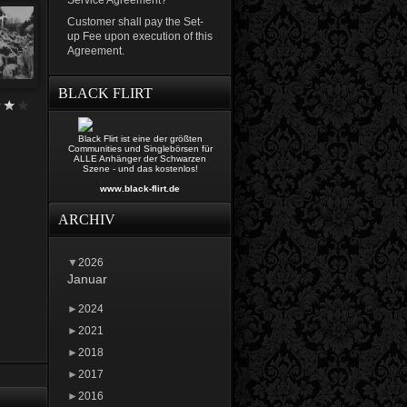
Service Agreement?
Customer shall pay the Set-
up Fee upon execution of this
Agreement.
BLACK FLIRT
Black Flirt ist eine der größten
Communities und Singlebörsen für
ALLE Anhänger der Schwarzen
Szene - und das kostenlos!
www.black-flirt.de
ARCHIV
▼
2026
Januar
►
2024
►
2021
►
2018
►
2017
►
2016