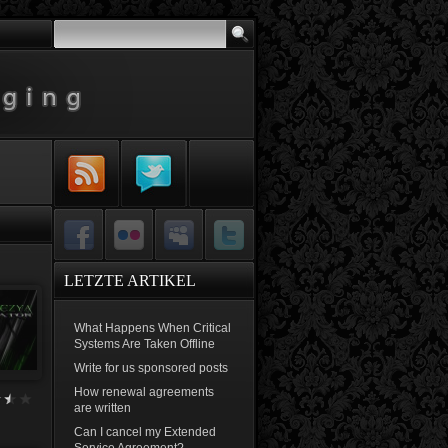
Subscribe to
Follow Me on
RSS Feed
Twitter
Facebook
Flickr
MySpace
Twitter
LETZTE ARTIKEL
What Happens When Critical
Systems Are Taken Offline
Write for us sponsored posts
How renewal agreements
are written
Can I cancel my Extended