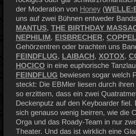
der Moderation von
Honey
(
WELLE:
uns auf zwei Bühnen entweder Band
MANTUS
,
THE BIRTHDAY MASSA
NEPHILIM
,
EISBRECHER
,
COPPEL
Gehörzentren oder brachten uns Ba
FEINDFLUG
,
LAIBACH
,
XOTOX
,
C
HOCICO
in eine euphorische Tanzlau
FEINDFLUG
bewiesen sogar welch Po
steckt: Die EBMler liesen durch ihren
so erzittern, dass ein zwei Quatratm
Deckenputz auf den Keyboarder fiel. 
sich genauso wenig beirren, wie die O
Orga und das Roady-Team in nur zwe
Theater. Und das ist wirklich eine Gla