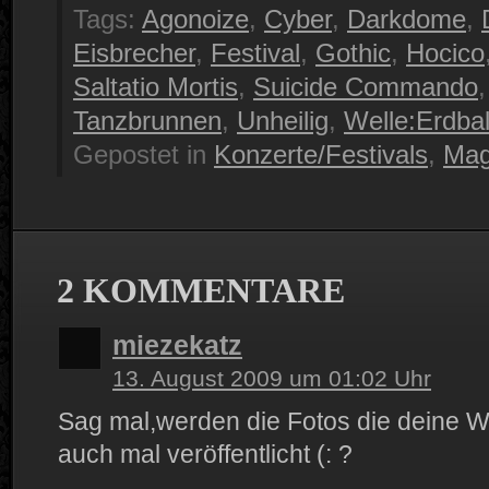
Tags:
Agonoize
,
Cyber
,
Darkdome
,
Eisbrecher
,
Festival
,
Gothic
,
Hocico
Saltatio Mortis
,
Suicide Commando
Tanzbrunnen
,
Unheilig
,
Welle:Erdbal
Gepostet in
Konzerte/Festivals
,
Mag
2 KOMMENTARE
miezekatz
13. August 2009 um 01:02 Uhr
Sag mal,werden die Fotos die deine W
auch mal veröffentlicht (: ?