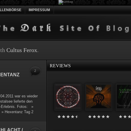
ELLENBÖRSE
IMPRESSUM
ith
Cultus Ferox
.
REVIEWS
2
XENTANZ
04.2011 war es wieder
talsee lieferte den
-Erlebnis. Fotos: »
 » Hexentanz Tag 2
HLACHT /