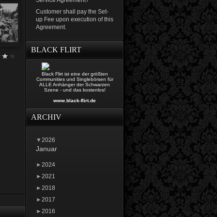
Service Agreement?
Customer shall pay the Set-
up Fee upon execution of this
Agreement.
BLACK FLIRT
Black Flirt ist eine der größten
Communities und Singlebörsen für
ALLE Anhänger der Schwarzen
Szene - und das kostenlos!
www.black-flirt.de
ARCHIV
▼
2026
Januar
►
2024
►
2021
►
2018
►
2017
►
2016