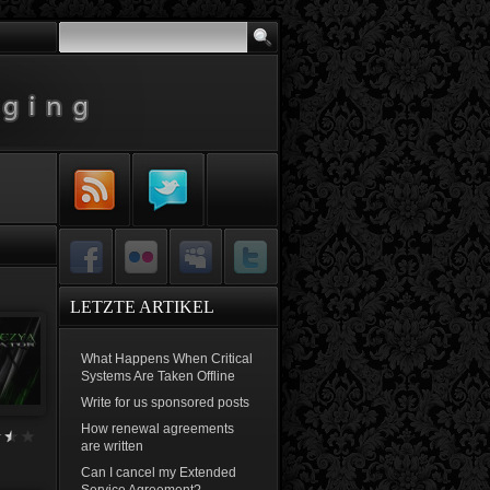
Subscribe to
Follow Me on
RSS Feed
Twitter
Facebook
Flickr
MySpace
Twitter
LETZTE ARTIKEL
What Happens When Critical
Systems Are Taken Offline
Write for us sponsored posts
How renewal agreements
are written
Can I cancel my Extended