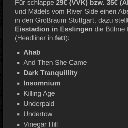
Für schlappe
29€ (VVK) bzw. 35€ (A
und Mädels vom River-Side einen Ab
in den Großraum Stuttgart, dazu stel
Eisstadion in Esslingen
die Bühne f
(Headliner in
fett
):
Ahab
And Then She Came
Dark Tranquillity
Insomnium
Killing Age
Underpaid
Undertow
Vinegar Hill